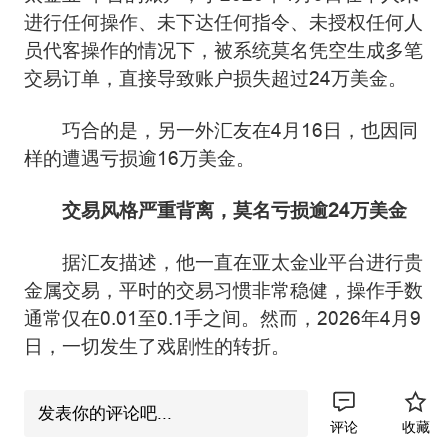
进行任何操作、未下达任何指令、未授权任何人
员代客操作的情况下，被系统莫名凭空生成多笔
交易订单，直接导致账户损失超过24万美金。
巧合的是，另一外汇友在4月16日，也因同
样的遭遇亏损逾16万美金。
交易风格严重背离，莫名亏损逾24万美金
据汇友描述，他一直在亚太金业平台进行贵
金属交易，平时的交易习惯非常稳健，操作手数
通常仅在0.01至0.1手之间。然而，2026年4月9
日，一切发生了戏剧性的转折。
三笔“幽灵订单”凭空出现，巨额亏损当头一
发表你的评论吧...
棒。 据汇友描述，当天在其完全未进行任何操
评论
收藏