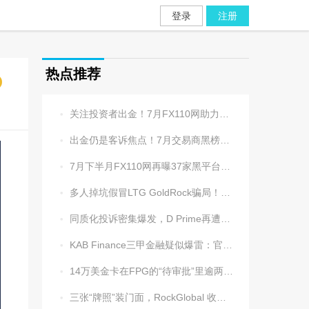
登录
注册
热点推荐
关注投资者出金！7月FX110网助力追回资金1202.5万元

出金仍是客诉焦点！7月交易商黑榜名单发布

7月下半月FX110网再曝37家黑平台，多家疑为同一团伙操控

多人掉坑假冒LTG GoldRock骗局！平台本尊曾被清算，受害者同样不计其数

同质化投诉密集爆发，D Prime再遭实名举报：超3.2万美元遭无理扣押

KAB Finance三甲金融疑似爆雷：官网瘫痪、业务员失联、出金遇阻

14万美金卡在FPG的“待审批”里逾两周，平台全线冷处理

三张“牌照”装门面，RockGlobal 收割起来从不手软
