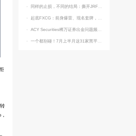
同样的止损，不同的结局：撕开JRFX金荣环球定向滑点的遮羞布

起底FXCG：前身爆雷、现名套牌，受害者还在增加

ACY Securities稀万证券出金问题频发，到账得凭运气？

一个都别碰！7月上半月这31家黑平台被揪出

拒
权转
o，