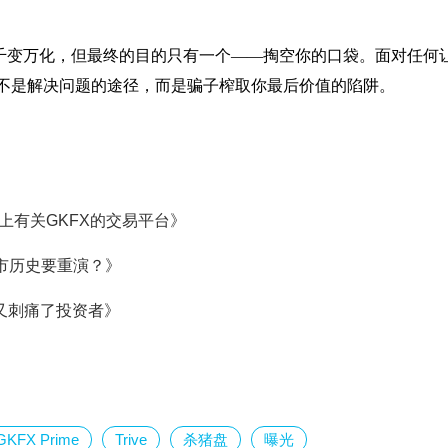
许千变万化，但最终的目的只有一个——掏空你的口袋。面对任何
不是解决问题的途径，而是骗子榨取你最后价值的陷阱。
场上有关GKFX的交易平台》
X退市历史要重演？》
”又刺痛了投资者》
》
KFX Prime
Trive
杀猪盘
曝光