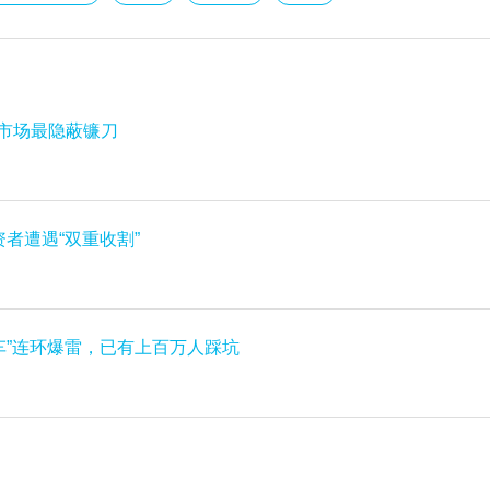
外汇市场最隐蔽镰刀
资者遭遇“双重收割”
车”连环爆雷，已有上百万人踩坑