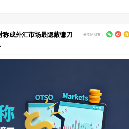
信息不对称成外汇市场最隐蔽镰刀
分享给朋友：
1