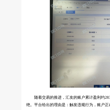
随着交易的推进，汇友的账户累计盈利约283
绝。平台给出的理由是：触发违规行为，账户正