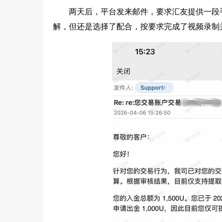
两天后，平台发来邮件，要求汇友提供一段
解，但还是选择了配合，按要求完成了视频录制