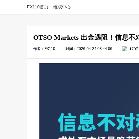
FX110首页
维权中心
OTSO Markets 出金遇阻！
作者：FX110
时间：2026-04-24 08:44:06
1797