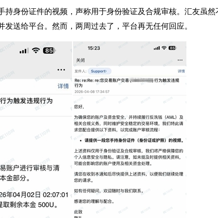
手持身份证件的视频，声称用于身份验证及合规审核。汇友虽然
并发送给平台。然而，两周过去了，平台再无任何回应。