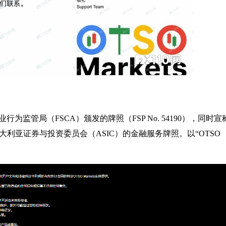
业行为监管局（FSCA）颁发的牌照（FSP No. 54190），同时宣
ty Ltd持有澳大利亚证券与投资委员会（ASIC）的金融服务牌照。以“OTSO
。