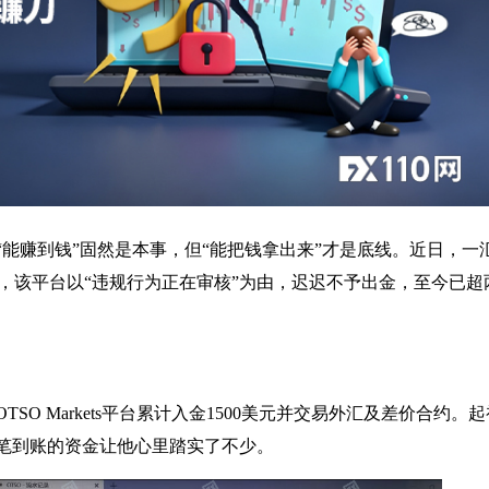
能赚到钱”固然是本事，但“能把钱拿出来”才是底线。近日，一
金困境，该平台以“违规行为正在审核”为由，迟迟不予出金，至今已超
TSO Markets平台累计入金1500美元并交易外汇及差价合约。起
这笔到账的资金让他心里踏实了不少。