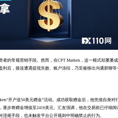
的常规营销手段。然而，在CPT Markets，这一模式却屡屡
盈利后，接连遭遇提现失败、账户冻结，乃至被移出沟通群聊等
arkets“开户送50美元赠金”活动。成功获取赠金后，他凭借自身对
逐步将赠金增值至2416美元。汇友强调，他在交易前已仔细阅
何违规手段，也未触发平台公开规则中明确禁止的行为。