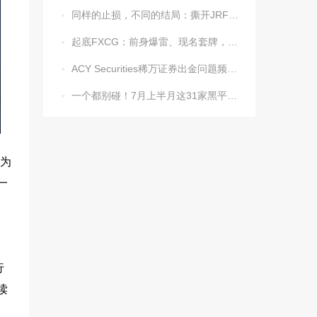
同样的止损，不同的结局：撕开JRFX金荣环球定向滑点的遮羞布

起底FXCG：前身爆雷、现名套牌，受害者还在增加

ACY Securities稀万证券出金问题频发，到账得凭运气？

一个都别碰！7月上半月这31家黑平台被揪出

成为
一
行
读