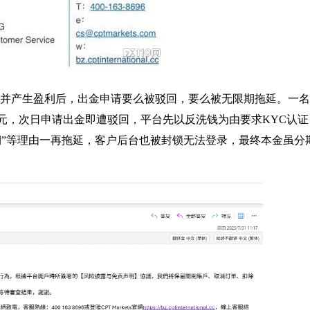
正常交易并产生盈利后，出金申请要么被驳回，要么被无限期拖延。一
98美元，次日申请出金即遭驳回，平台先以反洗钱为由要求KYC认证
期”等理由一再拖延，客户后台也被封锁无法登录，最终本金虽分