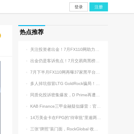
登录
注册
热点推荐
关注投资者出金！7月FX110网助力追回资金1202.5万元

出金仍是客诉焦点！7月交易商黑榜名单发布

7月下半月FX110网再曝37家黑平台，多家疑为同一团伙操控

多人掉坑假冒LTG GoldRock骗局！平台本尊曾被清算，受害者同样不计其数

同质化投诉密集爆发，D Prime再遭实名举报：超3.2万美元遭无理扣押

KAB Finance三甲金融疑似爆雷：官网瘫痪、业务员失联、出金遇阻

14万美金卡在FPG的“待审批”里逾两周，平台全线冷处理

三张“牌照”装门面，RockGlobal 收割起来从不手软
