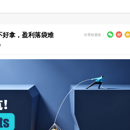
赠金不好拿，盈利落袋难
分享给朋友：
7